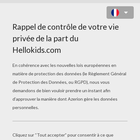
Durée :
21min 35s
48. Tristesse
Mowgli est un bébé humain qui se retrouve livré à lui
même en plein coeur de la jungle suite à la mort de ses
parents. Il est alors élevé par des loups et se lie d'amitié
avec Lala, Sura et Bakus qui ne le quitte plus.
Durant son enfance, il se fait de nombreux amis parmi les
animaux de la jungle comme les éléphants, mais surtout
ses inséparables compagnons Baloo et Bagherra. Malré
tout, quelques terribles ennemis apparaissent également
comme le serpent Kaa et le tigre Shere Kahn qui mettent
en danger la vie du jeune garçon...