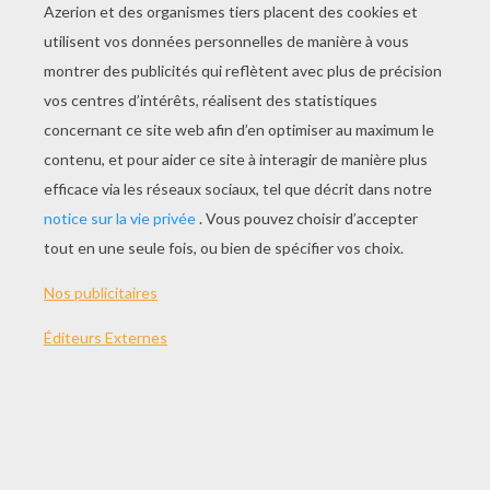
Commencer
le jeu
THÈMES:
Drapeau
Géographie
Afrique
VOS COMMENTAIRES
1
vote(s) - Note moyenne
5
/
5
maria8821