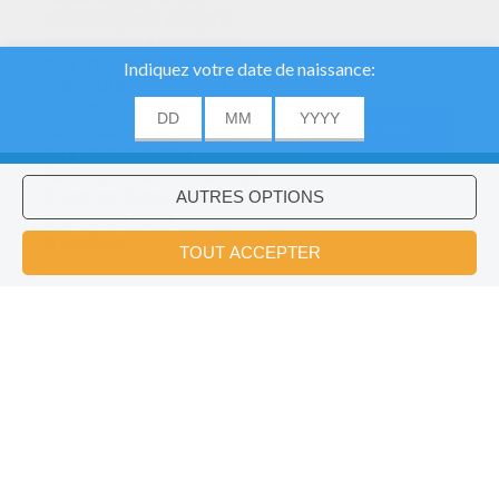
cookies pour analyser
notre trafic et donner à
nos utilisateurs la
meilleure expérience
utilisateur. Nous
fournissons également
ACCORD
des informations sur
l'utilisation de notre site
à nos partenaires
publicitaires et
Voulez-vous installer l'application
×
d'analyse.
Hellokids?
OK
Les Capitales Du Monde
Le Jeu Des Préfectures