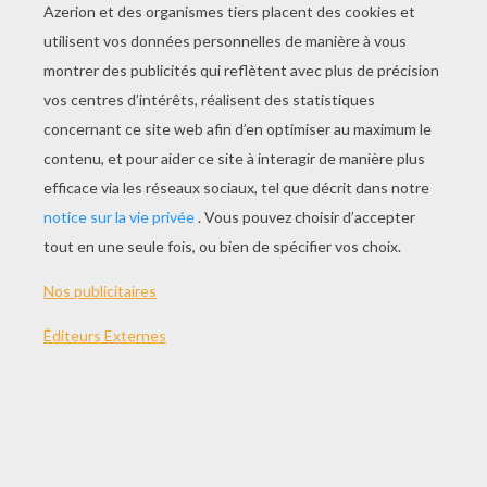
Commencer
le jeu
THÈMES:
Drapeau
Géographie
Amérique
VOS COMMENTAIRES
2
vote(s) - Note moyenne
5
/
5