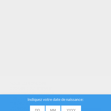
Trouver un nom de pays à partir du drapeau
Trouver le bon drapeau à partir du nom du pays
Trouver une capitale à partir d'un drapeau
Trouver un drapeau à partir d'un nom de ville
Si tu le souhaites, avant de commencer à
jouer, tu peux t'entraîner et commencer par
apprendre les drapeaux
.
Amuses toi à essayer tous ces jeux et
c'est certain, tu seras incollable en
[géographie] ! La culture générale, ça
s'apprend aussi en s'amusant.
Nous utilisons des
cookies pour analyser
notre trafic et donner à
nos utilisateurs la
meilleure expérience
utilisateur. Nous