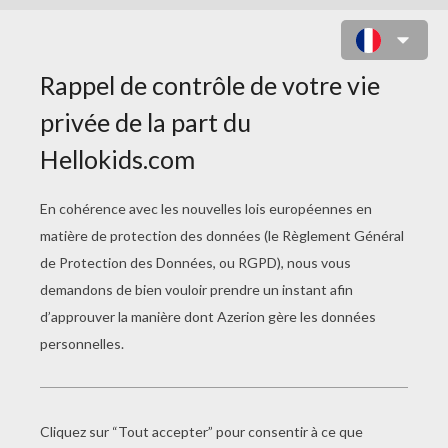
TROUVE LE BON DRAPEAU (ASIE)
Tu dois connaître très certainement le drapeau
de la Chine, celui du Japon et peut-être de l'Inde!
Par contre, la Birmanie ? le Cambodge ? l'Iran ?
Pas facile, n'est ce pas !
Dans ce jeu, tu vas devoir associer un nom de
pays à son
drapeau
.
COMMENT JOUER AU QUIZZ DES
DRAPEAUX D'ASIE ?