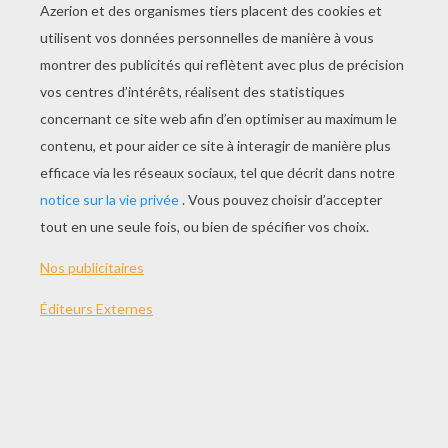
On te propose un nom de pays.
Tu dois retrouver son drapeau parmi les 4
propositions.
Tu as le droit de faire des erreurs, mais surveille
ton nombre de vies.
La difficulté augemente de niveau en niveau
Il y a 5 niveaux à terminer
A toi de jouer !
Commencer
le jeu
THÈMES:
Drapeau
Géographie
Asie