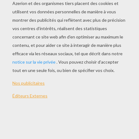
Fabrique ton
déguisement de coccinelle
avec
l'aide de ta maman et transforme-toi en adorable
bête à Bon Dieu
, elles sont si mignonnes ces
coccinelles !
Ce déguisement de coccinelle est très facile à
faire sans dépenser un centime. Il suffit de
chercher des vieux t-shirts et collants dans les
placards de la maison et de recycler des
morceaux de cartons. En plus, ta maman et toi,
vous partagerez un moment créatif trés
agréable et tu pourras être fière de porter le plus
joli costume d'insecte de la fête déguisée