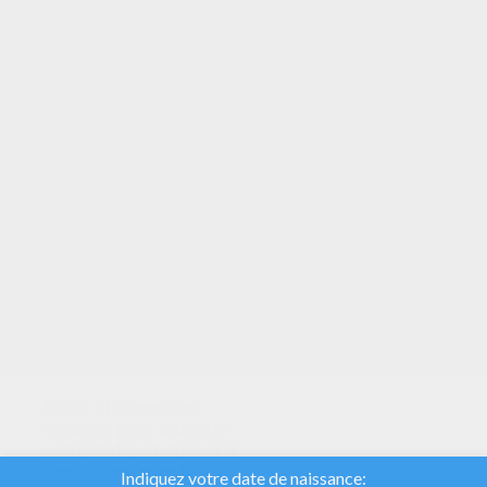
VOTRE NOTE
Nous utilisons des
cookies pour analyser
notre trafic et donner à
nos utilisateurs la