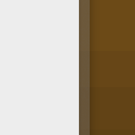
oloriage Barbie Barbie en
on chiot, propose à tes amis
.