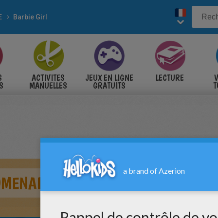
E
Barbie Girl
S
ACTIVITES
JEUX EN LIGNE
LECTURE
V
S
MANUELLES
GRATUITS
T
S
OMENADE AVEC SON CHIOT