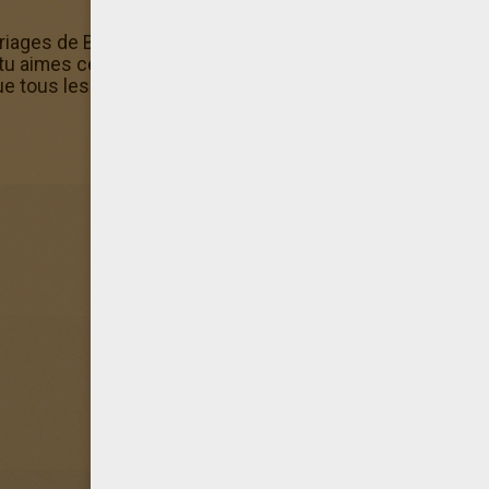
iages de Barbie. Parmi eux, tu trouveras entre autres le c
tu aimes ce coloriage Barbie Barbie en promenade avec s
que tous les contenus pour enfants que nous te proposons