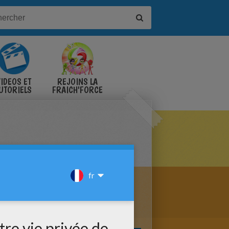
IDÉOS ET
REJOINS LA
UTORIELS
FRAICH'FORCE