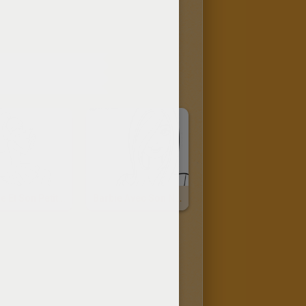
ONTENU
Barbie Et Son Petit Chiot
Barbie Avec Son Nouveau Sweat