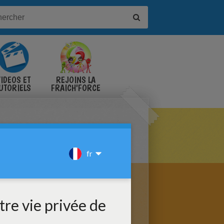
IDÉOS ET
REJOINS LA
UTORIELS
FRAICH'FORCE