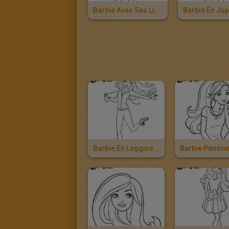
Barbie Avec Ses Livres D'étudiante
Barbie En Leggins Et Sweat
Barbie Pensiv