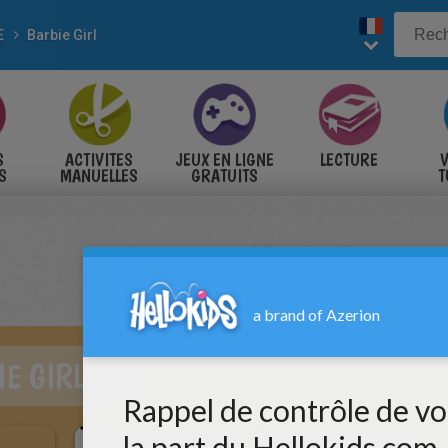
E
Barbie Girl
S
ACTIVITES
JEUX EN LIGNE
LECTURE
V
S
MANUELLES
GRATUITS
T
S
E GIRL