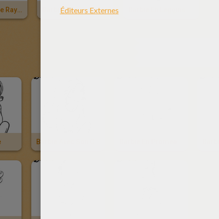
Barbie En Jupe Rayée
Barbie Assise
Barbie En Leggins Et Pull Léger
AUTRE C
e
Barbie Avec Son Chiot
Barbie En Promenade Avec Son Chiot