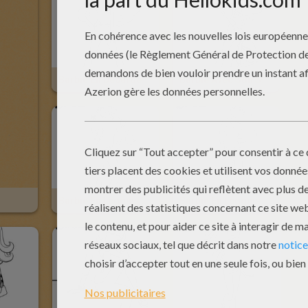
Barbie En Débardeur Et Leggins
Barbie Avec Son Sac D'étudiante
Barbie En Leggins Et Pull
Barbie En Leggins