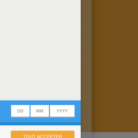
! Choisis tes tenues préférées et
ilités sont infinies !