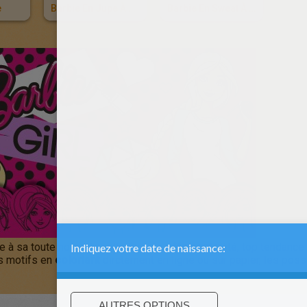
e
Barbie En Jupe À Ruban
Barbie En Sweat À Capuche
e à sa toute nouvelle collection de
vêtements
été, top tendance 
s motifs en
coloriant
dirctement en ligne ou sur papier, les possib