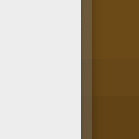
 nombreuses rubrique
ellokids. Ici tu es dans la
ge STAR WARS de Dark Vador et