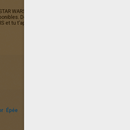
 STAR WARS dans les coloriage Star Wars d'Hellokids. De
onibles. Des coloriages Star Wars il y en a beaucoup sur H
 et tu t'apprêtes à faire le coloriage Star Wars Coloria
or
Épée