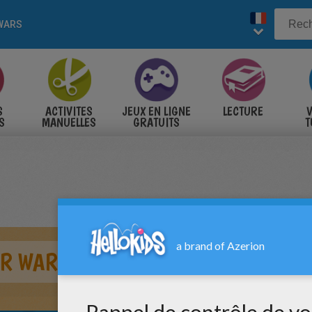
WARS
S
ACTIVITES
JEUX EN LIGNE
LECTURE
V
S
MANUELLES
GRATUITS
T
S
R WARS DE DARK VADOR ET SON ÉP