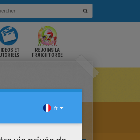
IDÉOS ET
REJOINS LA
UTORIELS
FRAICH'FORCE
ÉE