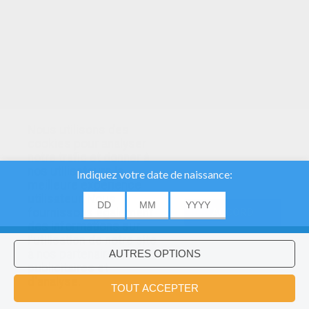
Nous utilisons des
cookies pour analyser
notre trafic et donner à
nos utilisateurs la
meilleure expérience
utilisateur. Nous
fournissons également
ACCORD
des informations sur
l'utilisation de notre site
à nos partenaires
publicitaires et
Voulez-vous installer l'application
×
d'analyse.
Hellokids?
OK