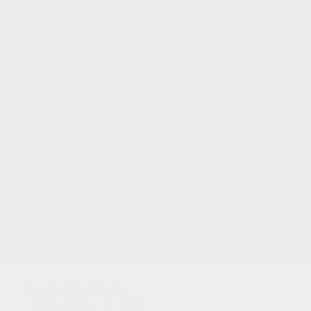
VOTRE NOTE
Nous utilisons des
cookies pour analyser