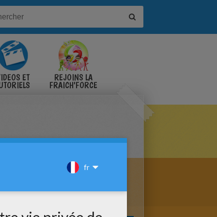
IDÉOS ET
REJOINS LA
UTORIELS
FRAICH'FORCE