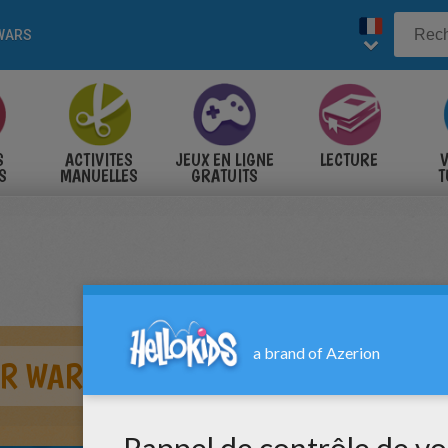
WARS
S
ACTIVITES
JEUX EN LIGNE
LECTURE
V
S
MANUELLES
GRATUITS
T
S
AR WARS DU GUERRIER WOOKIE