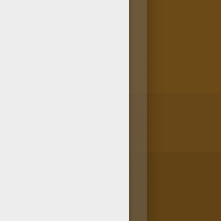
loriage STAR WARS du Guerrier
 coloriages Star Wars qui
mer ou à colorier en ligne