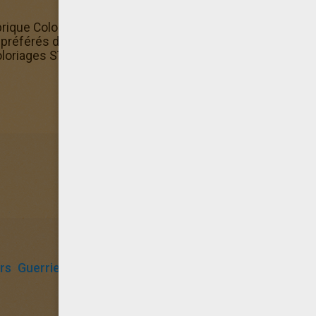
ubrique Coloriages STAR WARS. Le coloriage Star Wars Co
référés des utilisateurs d'Hellokids ! Il y a de nombreux
oloriages STAR WARS. Bien sûr, tous ces coloriages à impri
rs
Guerrier