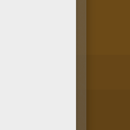
mer ? Pas de souci, ce
a machine à colorier en ligne
STAR WARS! Fais comme des