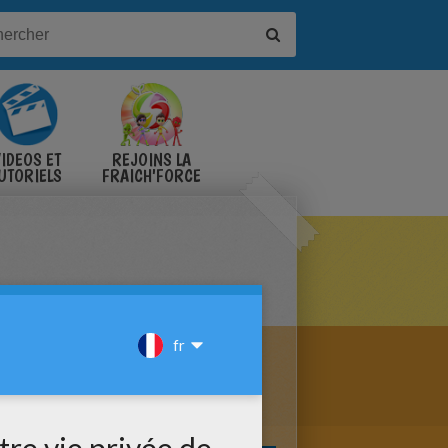
IDÉOS ET
REJOINS LA
UTORIELS
FRAICH'FORCE
KENOBI