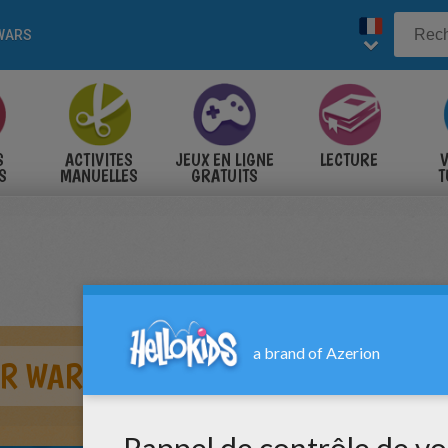
WARS
S
ACTIVITES
JEUX EN LIGNE
LECTURE
V
S
MANUELLES
GRATUITS
T
S
AR WARS DU VAISSEAU D'OBI WAN 