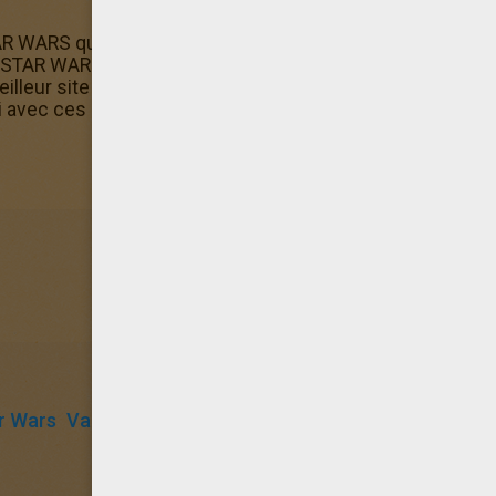
AR WARS que tu cherchais mais tu n'as pas de quoi l'impri
 STAR WARS du vaisseau d'Obi Wan Kenobi est aussi dans l
 meilleur site pour les enfants qui aiment le Coloriages 
i avec ces coloriages gratuits
r Wars
Vaisseau