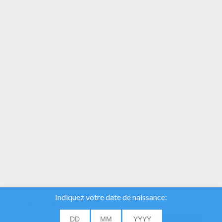
VOTRE NOTE
Nous utilisons des
cookies pour analyser
notre trafic et donner à
nos utilisateurs la
meilleure expérience
utilisateur. Nous