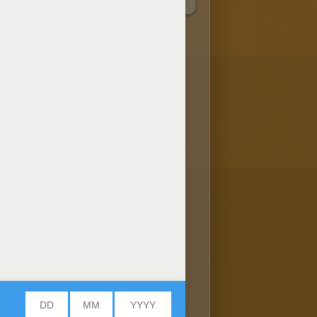
Fournitures Scolaires
Coloriage De L'arrivée À L'école
igne gratuits rentrée scolaire (8)
ée scolaire (2)
activités qui te permettront de
cation
, fabriquer toi-même ton
-petits des
leçons de lecture
!