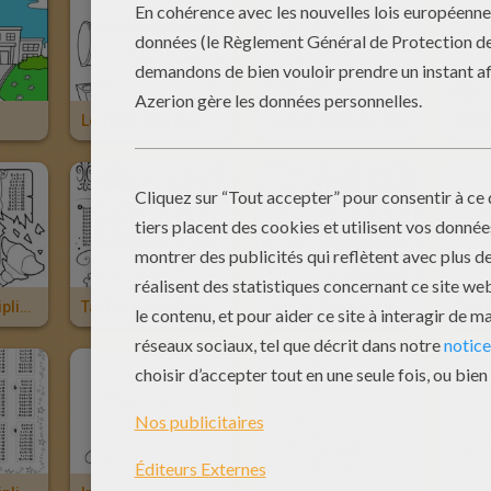
Le Taille-Crayon Méchant
Courir Après Le Bus
En R
Tables De Multiplication Skylanders
Tables De Multiplication La Reine Des Neiges
Tables De Multiplication Monster Hight