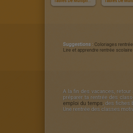
Tables De Multiplication Beyblade
Suggestions :
Coloriages rentrée
Lire et apprendre rentrée scolaire
A la fin des vacances, retour 
préparer ta
rentrée des clas
emploi du temps
, des fiches
Une rentrée des classes motiv