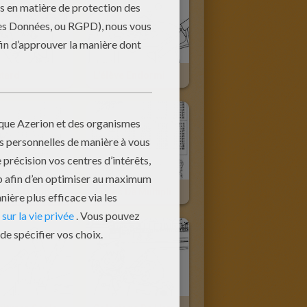
etard
L'élève Endormi
Tables De Multiplication Les Légendaires
Tables De Multiplication Inazuma Eleven