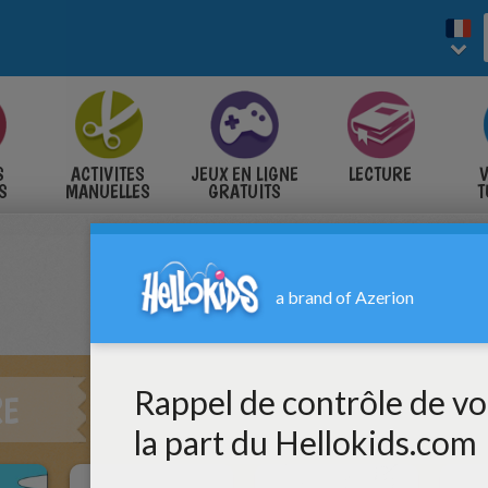
S
ACTIVITES
JEUX EN LIGNE
LECTURE
V
S
MANUELLES
GRATUITS
T
S
RE