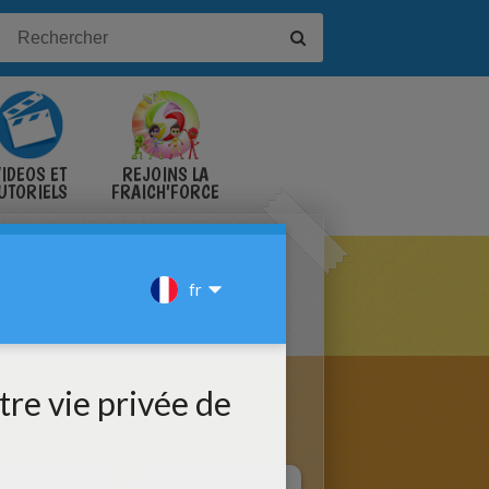
IDÉOS ET
REJOINS LA
UTORIELS
FRAICH'FORCE