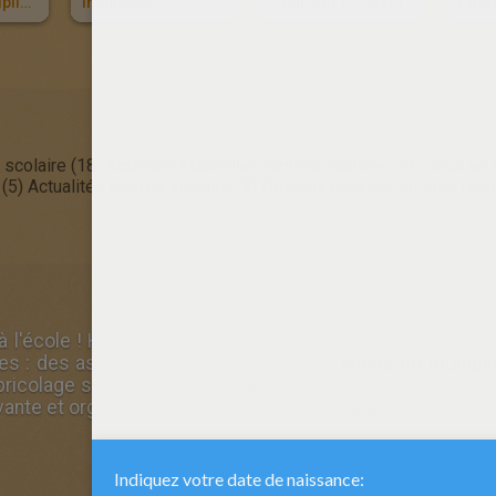
Tables De Multiplication Barbie
Instituteur
Lapin Sur Le Chemin De L'école
 scolaire (18)
Activites Manuelles rentrée scolaire (14)
Jeux en l
 (5)
Actualités rentrée scolaire (3)
Dessins pour les enfants rentr
à l'école ! Hellokids a préparé pour toi des centaines d'
ses
: des astuces pour bien retenir tes
tables de multipli
 bricolage spéciales
rentrée des classes
et pour les tout
ante et organisée, avec Hellokids c'est gagné !