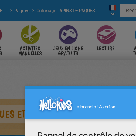
POUR LES FÊTES
Pâques
Coloriage LAPINS DE PAQUES
S
ACTIVITES
JEUX EN LIGNE
LECTURE
V
S
MANUELLES
GRATUITS
T
S
UES ET LEURS OEUFS