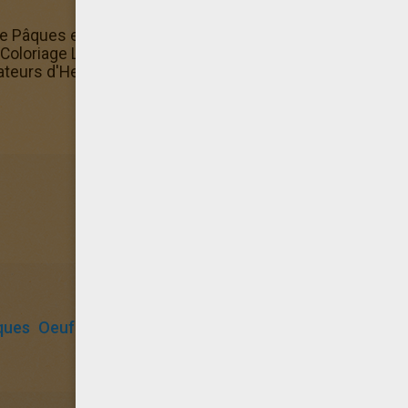
 Pâques et leurs oeufs terminé, n'hésite pas à l'offir à te
 Coloriage LAPINS DE PAQUES. Le coloriage Lapins de Pâq
ateurs d'Hellokids !
ques
Oeuf
Lapin