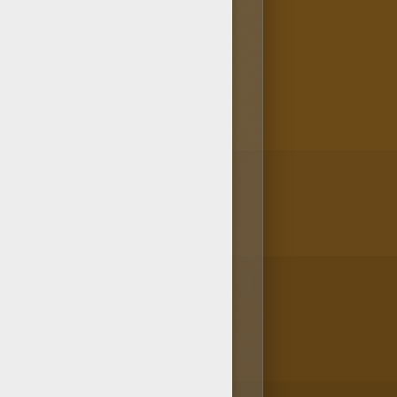
s parents ou à tes amis ! Tu es
ues et leurs oeufs est un des