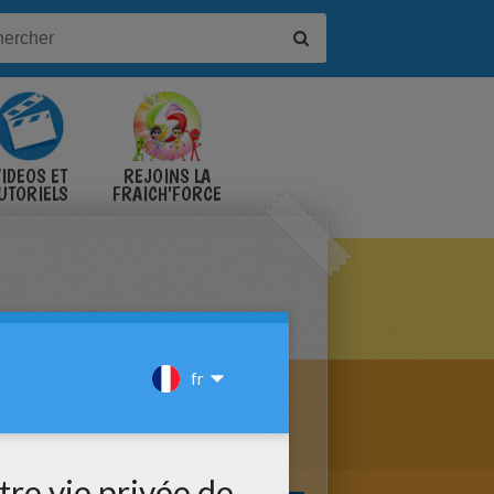
IDÉOS ET
REJOINS LA
UTORIELS
FRAICH'FORCE