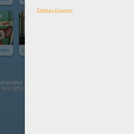
Frère
Le Compagnon Idéal
Le Meilleur Papy Du Monde
L'ad
pagnie à la maison. Il voudrait l'éduquer et lui apprendre 
 très difficile à attraper, semant ainsi la zizanie chez les 