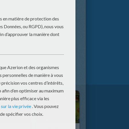
Le Grand Cocoriqu'abeille
Le Malade Imaginaire