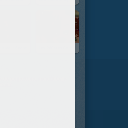
mirateur Secret
Les Réflexes Conditionnés
de petits tours, mais l'abeille
Pooche.