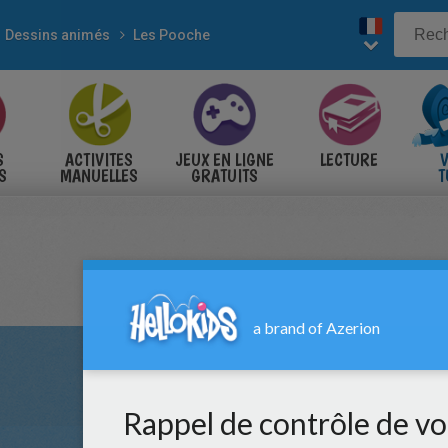
Dessins animés
Les Pooche
S
ACTIVITES
JEUX EN LIGNE
LECTURE
V
S
MANUELLES
GRATUITS
T
S