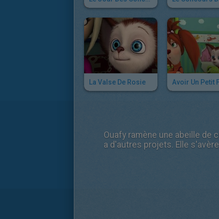
La Valse De Rosie
Avoir Un Petit 
Ouafy ramène une abeille de com
a d'autres projets. Elle s'avère