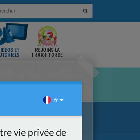
IDÉOS ET
REJOINS LA
UTORIELS
FRAICH'FORCE