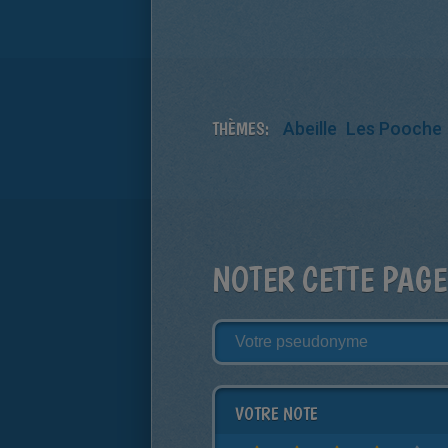
THÈMES:
Abeille
Les Pooche
NOTER CETTE PAGE
VOTRE NOTE