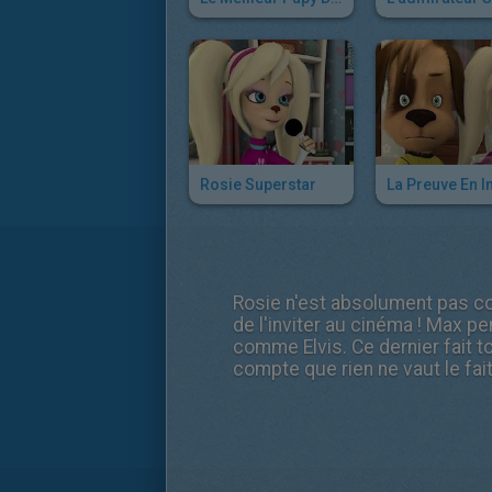
Rosie Superstar
La Preuve En 
Rosie n'est absolument pas con
de l'inviter au cinéma ! Max p
comme Elvis. Ce dernier fait to
compte que rien ne vaut le fai