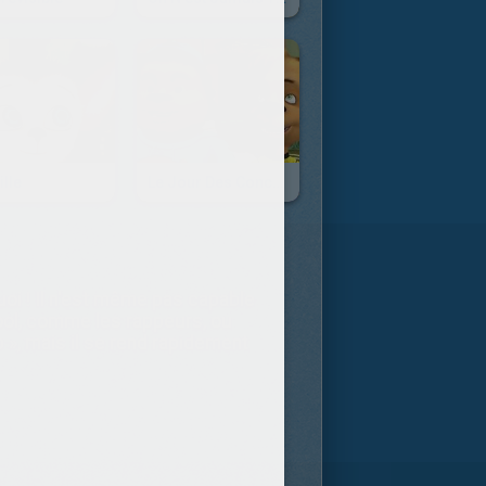
ille
Le Jour Des Concessions
oi ! Il n'est même pas capable
cool, comme les rappeurs, ou
p », mais il se rend rapidement