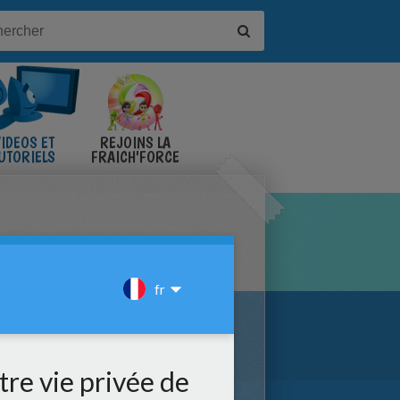
IDÉOS ET
REJOINS LA
UTORIELS
FRAICH'FORCE