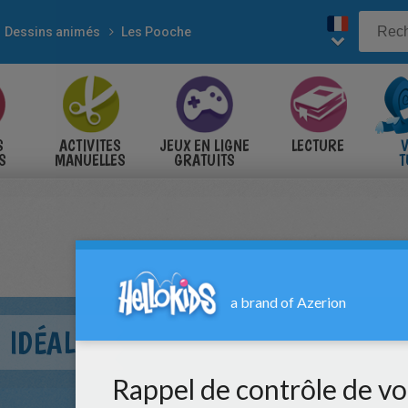
Dessins animés
Les Pooche
S
ACTIVITES
JEUX EN LIGNE
LECTURE
V
S
MANUELLES
GRATUITS
T
S
 IDÉAL