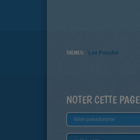
THÈMES:
Les Pooche
NOTER CETTE PAGE