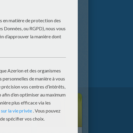
révisible
On N'est Jamais Trop Vieux