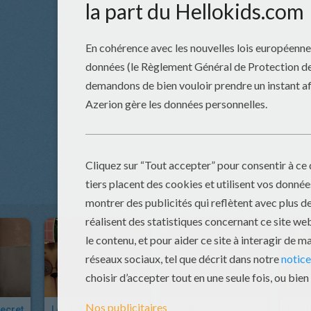
ecret
Les Réflexes Conditionnés
Les Apprentis Chanteurs
L'imp