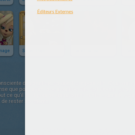
Image
Super-Papa
Lady Chacha
L'abe
sciente des sentiments que Tim a pour elle. C'est vrai qu
ense que pour attirer son attention, Tim doit devenir plus 
ut ce qu'il peut pour se transformer et être « dans le cou
t de rester soi-même.