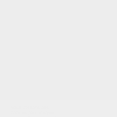
VOTRE NOTE
Nous utilisons des
cookies pour analyser