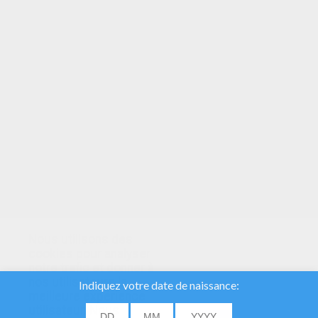
VOTRE NOTE
Nous utilisons des
cookies pour analyser
notre trafic et donner à
nos utilisateurs la
meilleure expérience
utilisateur. Nous