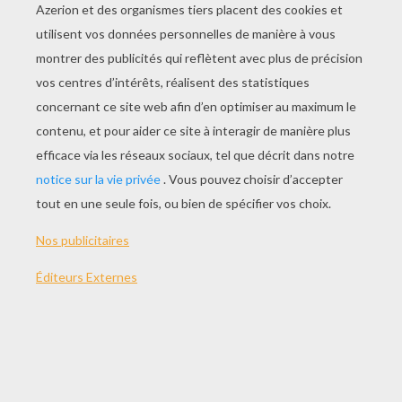
Vacances À Hawaï
Mini-Buzz
L'homme Orchestre
Knick Knack