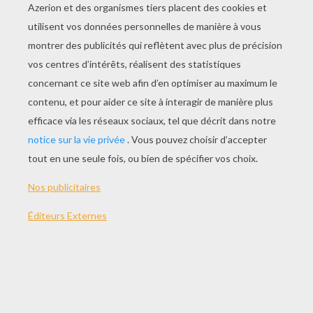
Carrot Crazy
Scrat-Tastrophe Cosmique
Knick Knack
Bric À Brac
AUTRE CONTENU