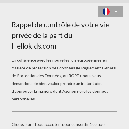
COURTS MÉTRAGES
POUR ENFANT
For The Birds
Big Buck Bunny