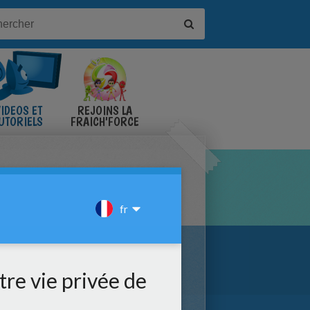
IDÉOS ET
REJOINS LA
UTORIELS
FRAICH'FORCE