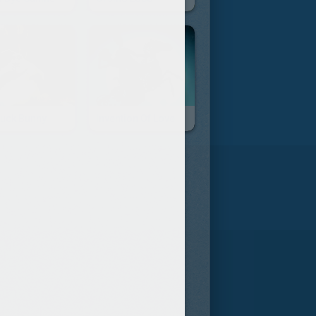
Buck Bunny
Invention Of Love