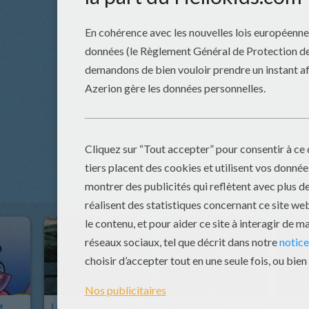
t
La Tête Dans Les Nuages
A L'époque
Good