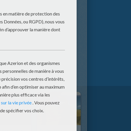
 Bye Canine
Orsino Loco