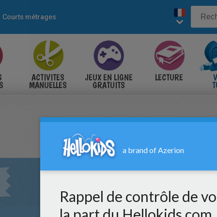
Courts métrages
S
ACTIVITES
JEUX EN LIGNE
LECTURE
V
S
MANUELLES
GRATUITS
T
S