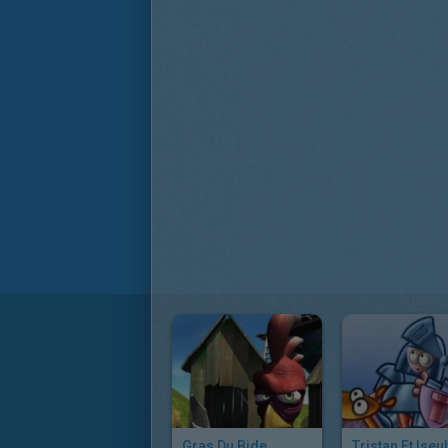
Gras Du Bide
Tristan Et Iseul