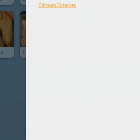
ve
Le Petit Aviateur
For The Birds
Big 