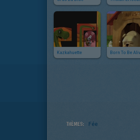
Kazkahuette
Born To Be Ali
THÈMES:
Fée