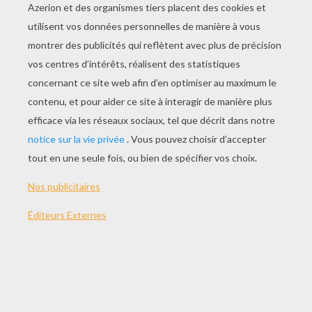
A L'époque
Good Bye Canine
Orsino Loco
Kazkahuette