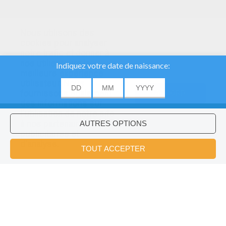
Nous utilisons des
cookies pour analyser
notre trafic et donner à
nos utilisateurs la
meilleure expérience
utilisateur. Nous
fournissons également
ACCORD
des informations sur
l'utilisation de notre site
à nos partenaires
publicitaires et
Voulez-vous installer l'application
×
d'analyse.
Hellokids?
OK