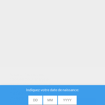
VOTRE NOTE
Nous utilisons des
cookies pour analyser
notre trafic et donner à
nos utilisateurs la
meilleure expérience
utilisateur. Nous
fournissons également
ACCORD