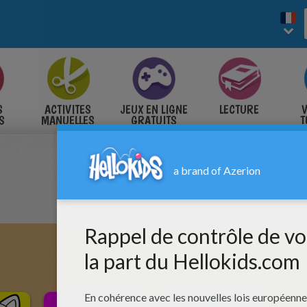
S
ACTIVITES
JEUX EN LIGNE
LECTURE
V
S
MANUELLES
GRATUITS
T
S