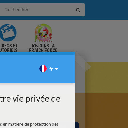
IDÉOS ET
REJOINS LA
UTORIELS
FRAICH'FORCE