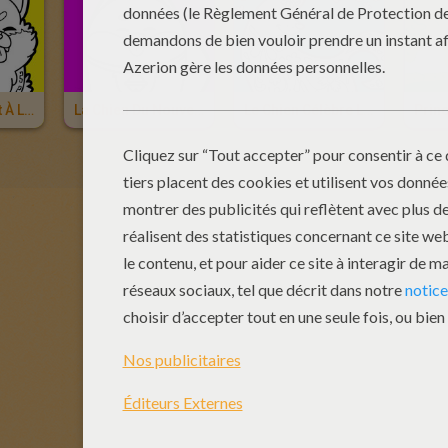
Le Chien Sourit À La Nouvelle Année
La Chien Du Nouvel An Chinois
Le Chien Célèbre Le Nouvel An Chinois
Prin