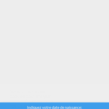
VOTRE NOTE
Nous utilisons des
cookies pour analyser
notre trafic et donner à
nos utilisateurs la