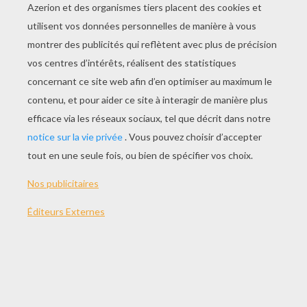
JOUER
THÈMES:
Noël
Jeux
Jeu
Christmas
Filles