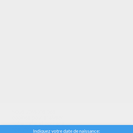
VOTRE NOTE
Nous utilisons des
cookies pour analyser
notre trafic et donner à
nos utilisateurs la