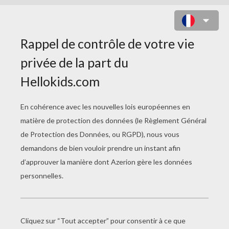
JEU : TENNIS IS WAR