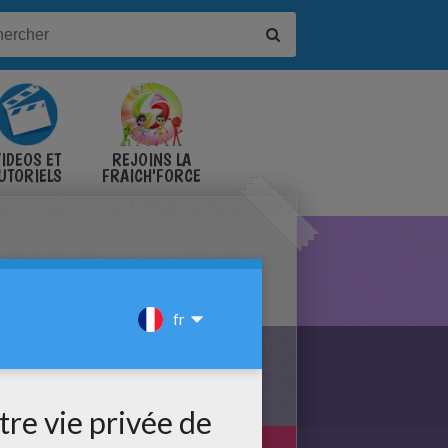
IDÉOS ET
REJOINS LA
UTORIELS
FRAICH'FORCE