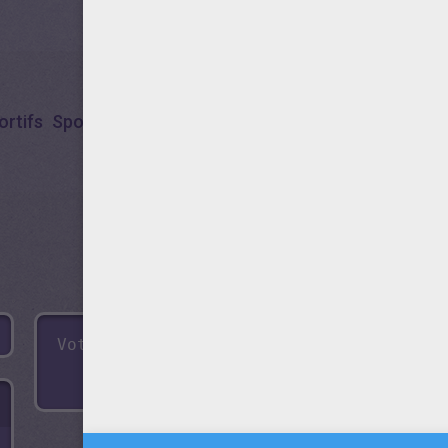
ortifs
Sport