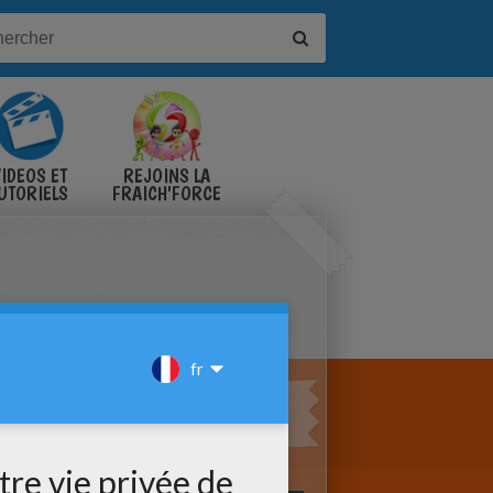
IDÉOS ET
REJOINS LA
UTORIELS
FRAICH'FORCE