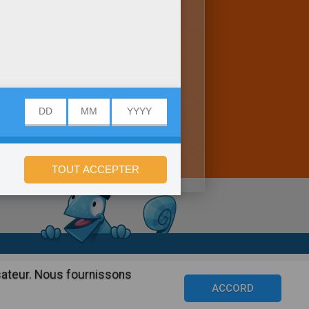
onfidentialité
isateur. Nous fournissons
©2016 Azerion. All rights reserved.
ACCORD