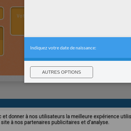
:
support@hellokids.com
|
Conditions
|
Cookies
|
Paramètres de c
c et donner à nos utilisateurs la meilleure expérience util
site à nos partenaires publicitaires et d'analyse.