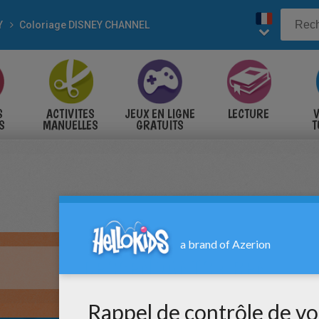
Y
Coloriage DISNEY CHANNEL
S
ACTIVITES
JEUX EN LIGNE
LECTURE
V
S
MANUELLES
GRATUITS
T
S
DESCENDANTS : BEN