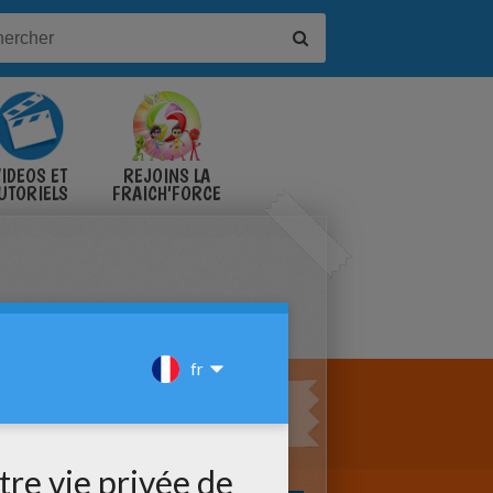
IDÉOS ET
REJOINS LA
UTORIELS
FRAICH'FORCE