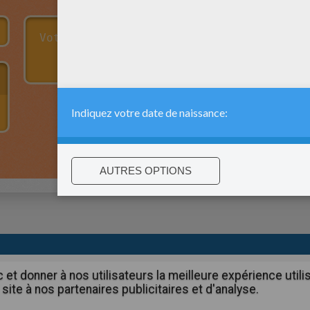
:
support@hellokids.com
|
Conditions
|
Cookies
|
Paramètres de c
c et donner à nos utilisateurs la meilleure expérience util
site à nos partenaires publicitaires et d'analyse.