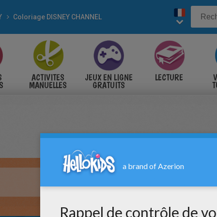
Y
Coloriage DISNEY CHANNEL
S
ACTIVITES
JEUX EN LIGNE
LECTURE
V
S
MANUELLES
GRATUITS
T
S
TARA DUNCAN - DRAGON