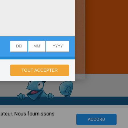
onfidentialité
isateur. Nous fournissons
©2016 Azerion. All rights reserved.
ACCORD