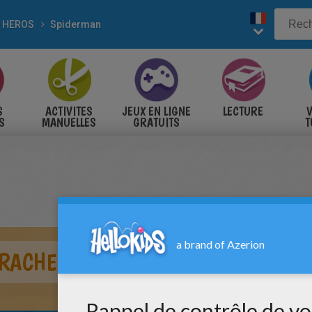
 HEROS
Spiderman
S
ACTIVITES
JEUX EN LIGNE
LECTURE
V
S
MANUELLES
GRATUITS
T
S
RACHE SON COSTUME