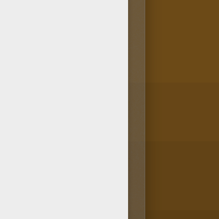
laissons imaginer la raison de
e
, soit en l'imprimant, le tout