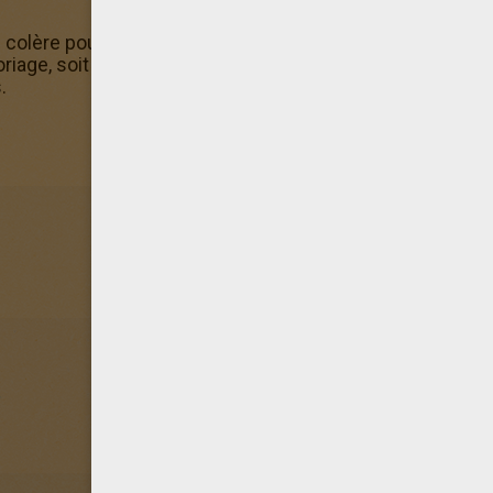
n colère pour aller jusqu'à arracher son
costume
. Nous te 
riage, soit en utilisant la
machine à colorier
de
Jedessin
s.
e