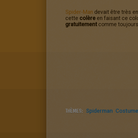
Spider-Man
devait être très e
cette
colère
en faisant ce colo
gratuitement
comme toujour
THÈMES:
Spiderman
Costum