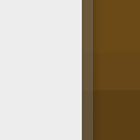
e Axel. Alors n'hésite pas à
 le coloriage Axel en ligne