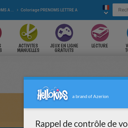
PRÉNOMS A COLORIER
Coloriage PRENOMS LETTRE A
S
ACTIVITES
JEUX EN LIGNE
LECTURE
V
S
MANUELLES
GRATUITS
T
S