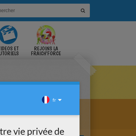
IDÉOS ET
REJOINS LA
UTORIELS
FRAICH'FORCE