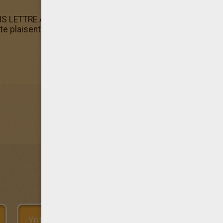
 LETTRE A contient d'autres coloriages comme le coloriag
e plaisent le plus. N'oublie pas que tu peux aussi colorier