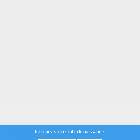
VOTRE NOTE
Nous utilisons des
cookies pour analyser
notre trafic et donner à
nos utilisateurs la
meilleure expérience