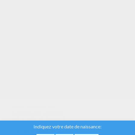
VOTRE NOTE
Nous utilisons des
cookies pour analyser
notre trafic et donner à
nos utilisateurs la
meilleure expérience