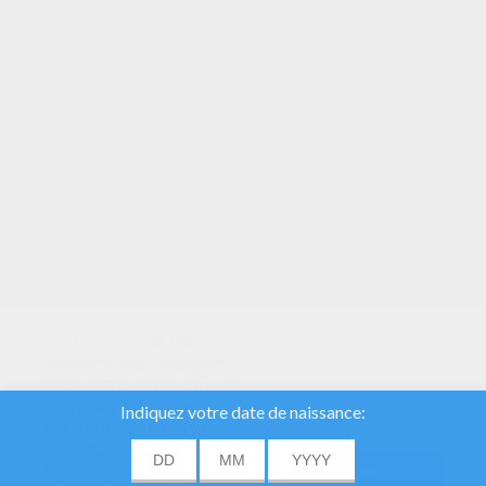
VOTRE NOTE
Nous utilisons des
cookies pour analyser
notre trafic et donner à
nos utilisateurs la
meilleure expérience
utilisateur. Nous
fournissons également
ACCORD