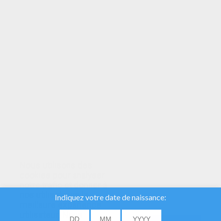
VOTRE NOTE
Nous utilisons des
cookies pour analyser
notre trafic et donner à
nos utilisateurs la
meilleure expérience
utilisateur. Nous