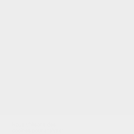
VOTRE NOTE
Nous utilisons des
cookies pour analyser