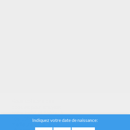
Les Légumes À Feuilles
Les Fruits À Noyaux
Nous utilisons des
cookies pour analyser
notre trafic et donner à
nos utilisateurs la
meilleure expérience