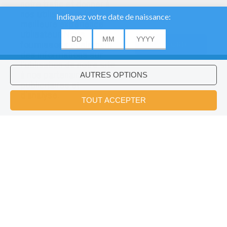
notre trafic et donner à
nos utilisateurs la
meilleure expérience
utilisateur. Nous
fournissons également
ACCORD
des informations sur
l'utilisation de notre site
à nos partenaires
publicitaires et
Voulez-vous installer l'application
×
d'analyse.
Hellokids?
OK
Episode 5 - L'Aventurier Dans La Ville
Le Jeu De L'avalanche