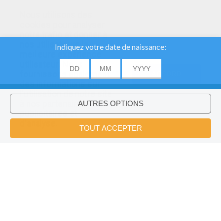
Nous utilisons des
cookies pour analyser
notre trafic et donner à
nos utilisateurs la
meilleure expérience
utilisateur. Nous
fournissons également
ACCORD
des informations sur
l'utilisation de notre site
à nos partenaires
publicitaires et
Voulez-vous installer l'application
×
d'analyse.
Hellokids?
OK