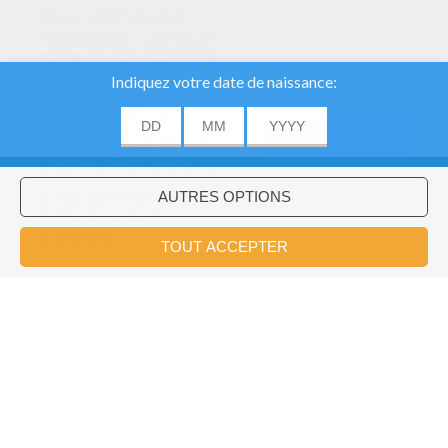
Nous utilisons des
cookies pour analyser
notre trafic et donner à
nos utilisateurs la
meilleure expérience
utilisateur. Nous
fournissons également
ACCORD
des informations sur
l'utilisation de notre site
à nos partenaires
publicitaires et
Voulez-vous installer l'application
×
d'analyse.
Hellokids?
OK
Episode 23 : La Chasse Au Trident
La Chasse Au Trésor