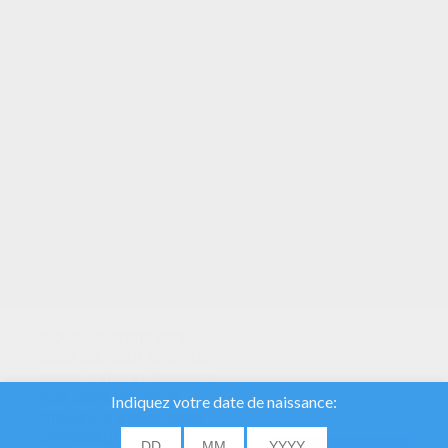
VOTRE NOTE
Nous utilisons des
cookies pour analyser
notre trafic et donner à
nos utilisateurs la
meilleure expérience
utilisateur. Nous