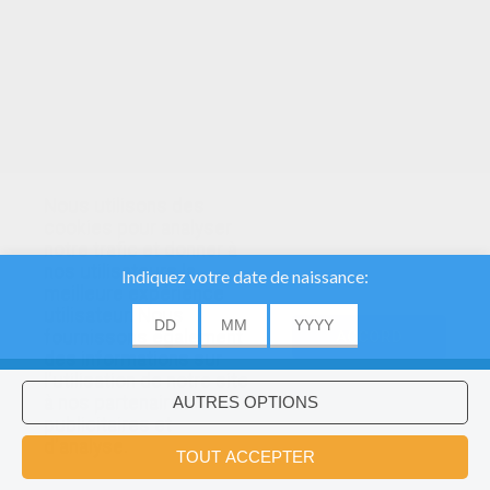
Nous utilisons des
cookies pour analyser
notre trafic et donner à
nos utilisateurs la
meilleure expérience
utilisateur. Nous
fournissons également
ACCORD
des informations sur
l'utilisation de notre site
à nos partenaires
publicitaires et
Voulez-vous installer l'application
×
d'analyse.
Hellokids?
OK