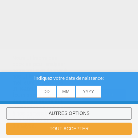
Nous utilisons des
cookies pour analyser
notre trafic et donner à
nos utilisateurs la
meilleure expérience
utilisateur. Nous
fournissons également
ACCORD
des informations sur
l'utilisation de notre site
à nos partenaires
publicitaires et
Voulez-vous installer l'application
×
d'analyse.
Hellokids?
OK